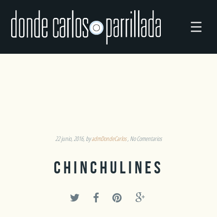
22 junio, 2016
by
admDondeCarlos
No Comentarios
CHINCHULINES