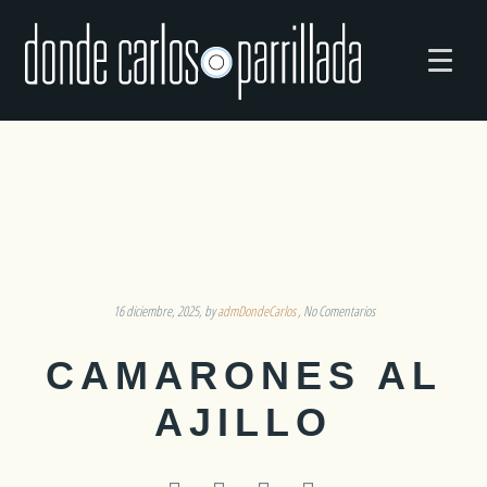
16 diciembre, 2025
by
admDondeCarlos
No Comentarios
CAMARONES AL
AJILLO