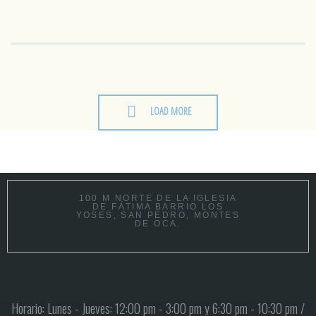
LOAD MORE
100 M NORTE DE LA IGLESIA
DE FÁTIMA BARRIO LOS
YOSES, SAN PEDRO, MONTES
DE OCA.
Horario: Lunes - Jueves: 12:00 pm - 3:00 pm y 6:30 pm - 10:30 pm /