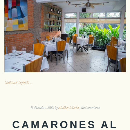
Continuar Leyendo ...
16 diciembre, 2025
by
admDondeCarlos
No Comentarios
CAMARONES AL