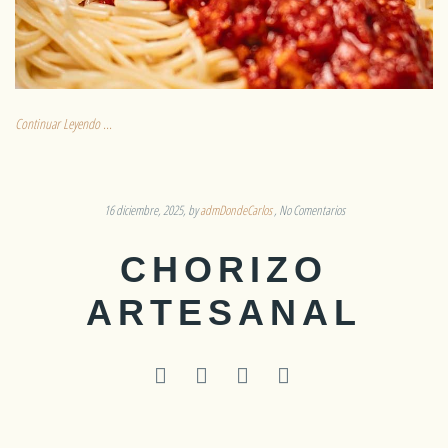
Continuar Leyendo ...
16 diciembre, 2025
by
admDondeCarlos
No Comentarios
CHORIZO
ARTESANAL