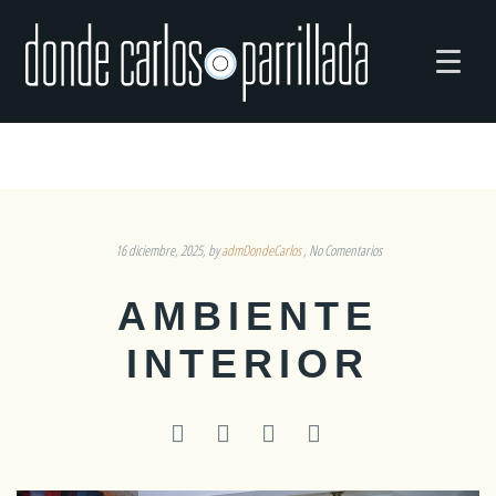
16 diciembre, 2025
by
admDondeCarlos
No Comentarios
AMBIENTE
INTERIOR