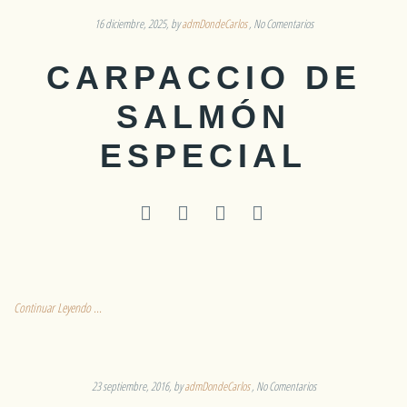
16 diciembre, 2025
by
admDondeCarlos
No Comentarios
CARPACCIO DE
SALMÓN
ESPECIAL
Continuar Leyendo ...
23 septiembre, 2016
by
admDondeCarlos
No Comentarios