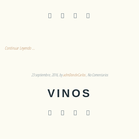
Continuar Leyendo ...
23 septiembre, 2016
by
admDondeCarlos
No Comentarios
VINOS